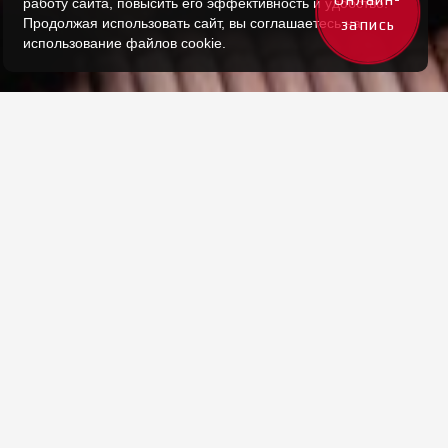
работу сайта, повысить его эффективность и удобство.
Продолжая использовать сайт, вы соглашаетесь на
запись
использование файлов cookie.
Описание:
- массаж ног с применением теплых
травяных мешочков
По Вашему желанию данная
программа может выполняться в
соляной комнате.