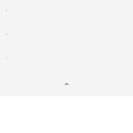
.
.
.