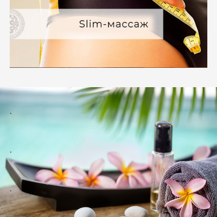
.
.
.