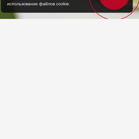
использование файлов cookie.
МИ МЕШЧКАМИ
сание:
саж шейно-воротниковой зоны с
лыми травяными мешочками позволяет
авиться от мышечных зажимов в
сти лопаток и плеч. Отличная
филактика остеохондроза.