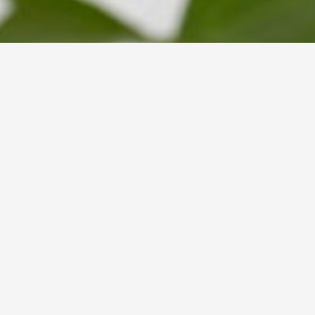
МАССАЖ С ТЕПЛЫМИ ТРАВЯНЫ
Опи
Мас
теп
изб
обла
про